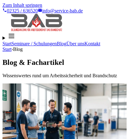
Zum Inhalt springen
02325 / 636520
info@service-bab.de
Start
Seminare / Schulungen
Blog
Über uns
Kontakt
Start
›
Blog
Blog & Fachartikel
Wissenswertes rund um Arbeitssicherheit und Brandschutz