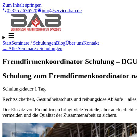
Zum Inhalt springen
02325 / 636520
info@service-bab.de
Start
Seminare / Schulungen
Blog
Über uns
Kontakt
← Alle Seminare / Schulungen
Fremdfirmenkoordinator Schulung – DG
Schulung zum Fremdfirmenkoordinator nac
Schulungsdauer 1 Tag
Rechtssicherheit, Gesundheitsschutz und reibungslose Abläufe – alles
Der Einsatz von Fremdfirmen bringt viele Vorteile, aber auch erheblic
vermeiden und die Qualität der Zusammenarbeit zu sichern.